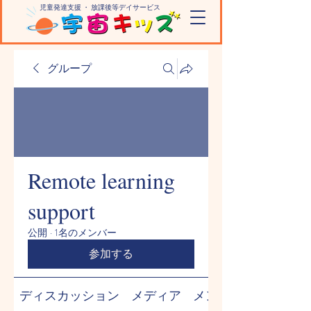
児童発達支援 ・ 放課後等デイサービス
宇宙のように大きな無限大の可能性を引き出し 子どもたちの未来を育む
グループ
Remote learning
support
公開
·
1名のメンバー
参加する
ディスカッション
メディア
メンバー