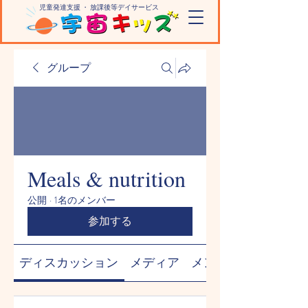
児童発達支援 ・ 放課後等デイサービス
宇宙のように大きな無限大の可能性を引き出し 子どもたちの未来を育む
グループ
Meals & nutrition
公開
·
1名のメンバー
参加する
ディスカッション
メディア
メンバー